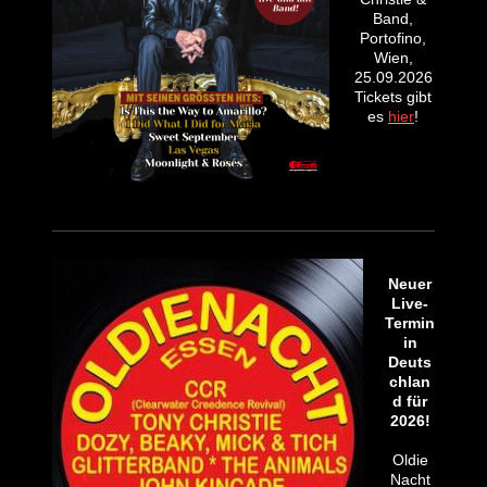
Band,
Portofino,
Wien,
25.09.2026
Tickets gibt
es
hier
!
Neuer
Live-
Termin
in
Deuts
chlan
d für
2026!
Oldie
Nacht